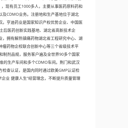
1），现有员工1000多人，主要从事医药原料药和
以及CDMO业务。注册地和生产基地位于湖北
汉。亨迪药业是国家知识产权优势企业、中国医
博士后医药创新实践基地、湖北省高新技术企
业，拥有解热镇痛药物湖北省工程研究中心、湖
肿瘤药物企校联合创新中心等三个省级技术平
和制剂品规，服务客户遍及全世界90多个国家
准的生产车间和多个CDMO车间。荆门和武汉
方检查认证，是国内同时通过欧美GMP认证检
企业 健康人生”经营理念，不断提升质量管理